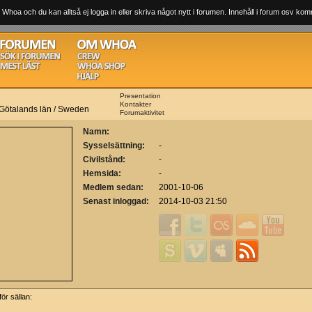
 Whoa och du kan alltså ej logga in eller skriva något nytt i forumen. Innehåll i forum osv komm
Presentation
Kontakter
 Götalands län / Sweden
Forumaktivitet
Namn:
Sysselsättning:
-
Civilstånd:
-
Hemsida:
-
Medlem sedan:
2001-10-06
Senast inloggad:
2014-10-03 21:50
ör sällan: