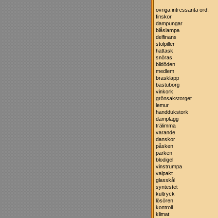
övriga intressanta ord:
finskor
dampungar
blåslampa
delfinans
stolpiller
hattask
snöras
bildöden
medlem
brasklapp
bastuborg
vinkork
grönsakstorget
lemur
handdukstork
damplagg
trälimma
varande
danskor
påsken
parken
blodigel
vinstrumpa
valpakt
glasskål
syntestet
kultryck
lösören
kontroll
klimat