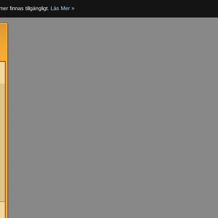
er finnas tillgängligt.
Läs Mer »