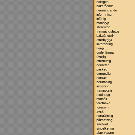
nekligen
bakstående
nermuntrande
informning
införlig
monotyp
stereoton
framgångsfattig
bakgångsrik
efterbygga
invärdering
nergift
underlämna
överlig
efternuftig
nerhetsa
påsked
utgrundlig
nersats
nermaning
inmaning
frampotatis
medhugg
mothåll
företanke
föresom
avsk
nerställning
påkastning
sneblad
singelkering
aktervaltare