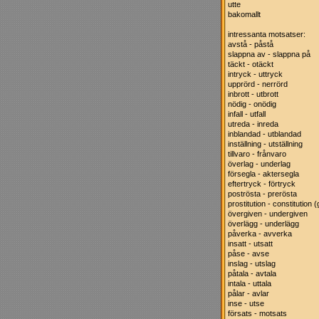
utte
bakomallt
intressanta motsatser:
avstå - påstå
slappna av - slappna på
täckt - otäckt
intryck - uttryck
upprörd - nerrörd
inbrott - utbrott
nödig - onödig
infall - utfall
utreda - inreda
inblandad - utblandad
inställning - utställning
tillvaro - frånvaro
överlag - underlag
försegla - aktersegla
eftertryck - förtryck
poströsta - prerösta
prostitution - constitution
övergiven - undergiven
överlägg - underlägg
påverka - avverka
insatt - utsatt
påse - avse
inslag - utslag
påtala - avtala
intala - uttala
pålar - avlar
inse - utse
försats - motsats