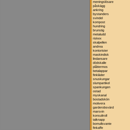
meningslösare
påskägg
ankring
bystanders
svindel
kompost
hundring
brunstig
metaludd
riskex
skalpellen
andrea
kontorister
maskindisk
lindansare
dödskalle
plåttermos
betalappar
finkläder
snuskungar
slumpartikel
spankungen
ostad
myskanal
bostadskön
motivera
garderobsvärd
marsvin
konsultroll
talknapp
bomullsvante
finkaffe