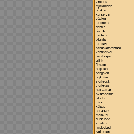
vindunk
mjölkudden
påskris
konserver
träsket
storkovan
dömer
råkaffe
vantrivs
piltavla
strutsvin
handelskammare
kammarkör
barskrapad
tallrik
filmapp
helgalen
bengalen
bojkottar
storkrock
storkryss
halkvarnar
nyskapande
bilbolag
fritös
kölapp
aspartam
monokel
dunkudde
smultron
nyplockad
lyckosten