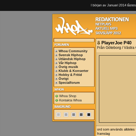
I början av Januari 2014 låstes
PlayerJoe P40
Från Göteborg / Västra
Whoa Community
Svensk Hiphop
Utländsk Hiphop
Vår Hiphop
Övrig musik
Klubb & Konserter
Hobby & Fritid
Övrigt
Specialforum
Whoa Shop
Kontakta Whoa
ord som används alldeles f
framslag