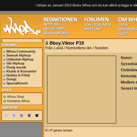
I början av Januari 2014 låstes Whoa och du kan alltså ej logga in ell
Bboy.Viktor P19
Från Luleå / Norrbottens län / Sweden
Whoa Community
Svensk Hiphop
Namn:
Utländsk Hiphop
Vår Hiphop
Sysselsä
Övrig musik
Civilstån
Klubb & Konserter
Hobby & Fritid
Hemsida
Övrigt
Medlem 
Specialforum
Senast i
Whoa Shop
Kontakta Whoa
R.I.P james brown