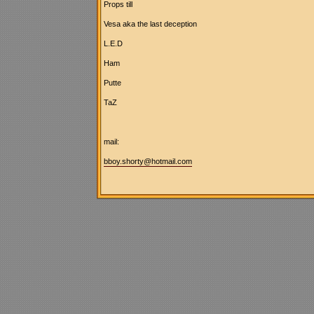
Props till
Vesa aka the last deception
L.E.D
Ham
Putte
TaZ
mail:
bboy.shorty@hotmail.com