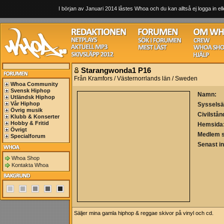
I början av Januari 2014 låstes Whoa och du kan alltså ej logga in ell
Starangwonda1 P16
Från Kramfors / Västernorrlands län / Sweden
Whoa Community
Svensk Hiphop
Namn:
Utländsk Hiphop
Vår Hiphop
Sysselsä
Övrig musik
Civilstån
Klubb & Konserter
Hobby & Fritid
Hemsida
Övrigt
Medlem 
Specialforum
Senast i
Whoa Shop
Kontakta Whoa
Säljer mina gamla hiphop & reggae skivor på vinyl och cd.