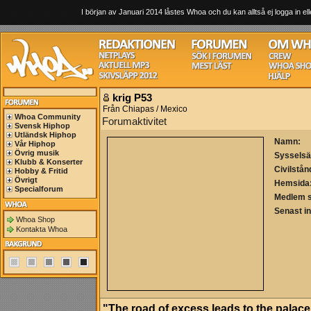
I början av Januari 2014 låstes Whoa och du kan alltså ej logga in ell
krig P53
Från Chiapas / Mexico
Whoa Community
Forumaktivitet
Svensk Hiphop
Utländsk Hiphop
Namn:
Vår Hiphop
Övrig musik
Sysselsä
Klubb & Konserter
Civilstån
Hobby & Fritid
Övrigt
Hemsida
Specialforum
Medlem 
Senast i
Whoa Shop
Kontakta Whoa
"The road of excess leads to the palac