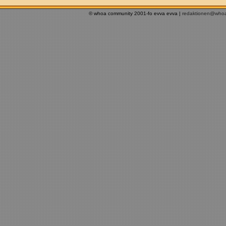
© whoa community 2001-fo evva evva |
redaktionen@who