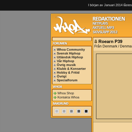
I början av Januari 2014 låstes
Roearn P39
Från Denmark / Denma
Whoa Community
Svensk Hiphop
Utländsk Hiphop
Vår Hiphop
Övrig musik
Klubb & Konserter
Hobby & Fritid
Övrigt
Specialforum
Whoa Shop
Kontakta Whoa