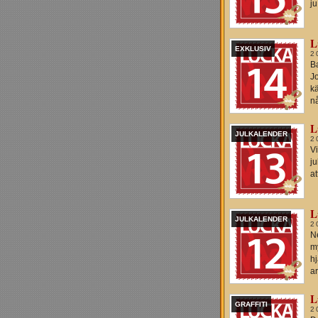
j
L
EXKLUSIV
2
Ba
J
k
n
L
JULKALENDER
2
Vi
ju
at
L
JULKALENDER
2
Ne
my
h
ar
L
GRAFFITI
2