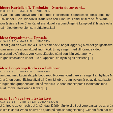
ideor: Kartellen ft. Timbuktu – Svarta duvor & vi...
013-12-15 - MARTIN LINDGREN
et var inte bara tungviktarna Looptroop Rockers och Organismen som släppte ny
sik under Lucia. Videon till Kartellens och Timbuktus omdiskuterade låt Svarta
vor & vissna liljor (från Kartellens aktuella album Ånger & kamp del 2) hittade ocks
 på nätet (den version som cirkulerat […]
ideo: Organismen – Uppsala
013-12-15 - MARTIN LINDGREN
st när glädjen över Ison & Filles ”comeback” börjat lägga sig blev det tydligt att äve
ganismen blir albumaktuell inom kort. En ny singel, med tillhörande video
egisserad av Andreas von Kern, släpptes nämligen från veteranen via
dighetsmaskinen under Lucia. Uppsala, en hyllning till artistens […]
ideo: Looptroop Rockers – Lillebror
013-12-15 - MARTIN LINDGREN
samband med Lucia släppte Looptroop Rockers ytterligare en singel från hyllade Mi
ärta är en bomb. Ett bra låtval då låten, Lillebror, utan tvekan är ett av de starkaste
idragen från gruppens album på svenska. Videon har skapats tillsammans med
isual Cooks. Relaterade länkar […]
ucka 15: Vi gräver i textarkivet
013-12-15 - CHRISTER JOHANSSON
t är tredje advent och det är söndag. Därför tänkte vi att det vore passande att grä
pp lite texter ur Whoa-arkivet att bjuda på som söndagsläsning. Genom åren har de