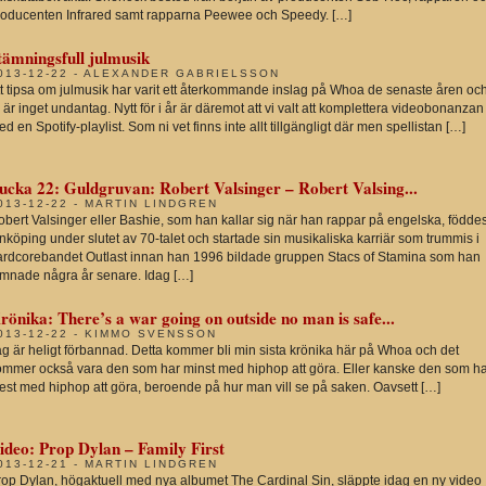
roducenten Infrared samt rapparna Peewee och Speedy. […]
tämningsfull julmusik
013-12-22 - ALEXANDER GABRIELSSON
t tipsa om julmusik har varit ett återkommande inslag på Whoa de senaste åren och
 är inget undantag. Nytt för i år är däremot att vi valt att komplettera videobonanzan
d en Spotify-playlist. Som ni vet finns inte allt tillgängligt där men spellistan […]
ucka 22: Guldgruvan: Robert Valsinger – Robert Valsing...
013-12-22 - MARTIN LINDGREN
bert Valsinger eller Bashie, som han kallar sig när han rappar på engelska, föddes
nköping under slutet av 70-talet och startade sin musikaliska karriär som trummis i
ardcorebandet Outlast innan han 1996 bildade gruppen Stacs of Stamina som han
ämnade några år senare. Idag […]
rönika: There’s a war going on outside no man is safe...
013-12-22 - KIMMO SVENSSON
g är heligt förbannad. Detta kommer bli min sista krönika här på Whoa och det
ommer också vara den som har minst med hiphop att göra. Eller kanske den som h
est med hiphop att göra, beroende på hur man vill se på saken. Oavsett […]
ideo: Prop Dylan – Family First
013-12-21 - MARTIN LINDGREN
rop Dylan, högaktuell med nya albumet The Cardinal Sin, släppte idag en ny video