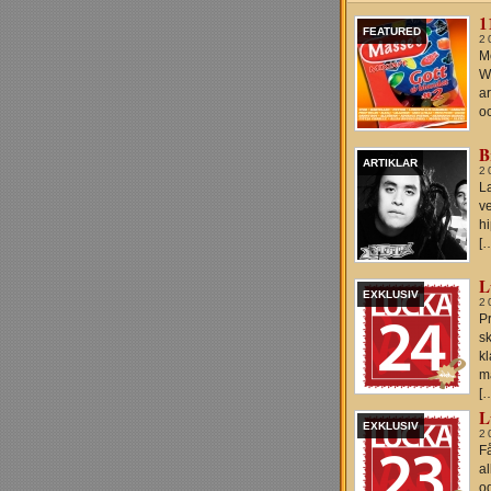
1
FEATURED
2
M
W
ar
oc
B
ARTIKLAR
2
La
v
hi
[
L
EXKLUSIV
2
P
s
k
m
[
L
EXKLUSIV
2
Få
al
o