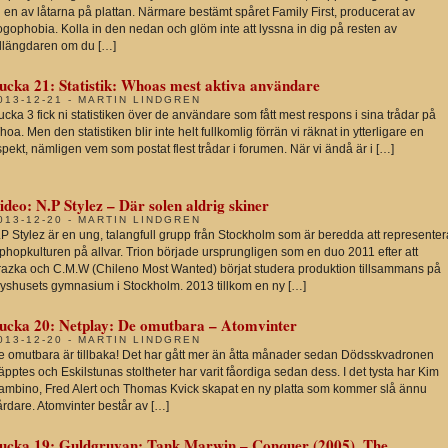
ll en av låtarna på plattan. Närmare bestämt spåret Family First, producerat av
gophobia. Kolla in den nedan och glöm inte att lyssna in dig på resten av
ullängdaren om du […]
ucka 21: Statistik: Whoas mest aktiva användare
013-12-21 - MARTIN LINDGREN
lucka 3 fick ni statistiken över de användare som fått mest respons i sina trådar på
oa. Men den statistiken blir inte helt fullkomlig förrän vi räknat in ytterligare en
pekt, nämligen vem som postat flest trådar i forumen. När vi ändå är i […]
ideo: N.P Stylez – Där solen aldrig skiner
013-12-20 - MARTIN LINDGREN
P Stylez är en ung, talangfull grupp från Stockholm som är beredda att representer
phopkulturen på allvar. Trion började ursprungligen som en duo 2011 efter att
razka och C.M.W (Chileno Most Wanted) börjat studera produktion tillsammans på
ryshusets gymnasium i Stockholm. 2013 tillkom en ny […]
ucka 20: Netplay: De omutbara – Atomvinter
013-12-20 - MARTIN LINDGREN
e omutbara är tillbaka! Det har gått mer än åtta månader sedan Dödsskvadronen
äpptes och Eskilstunas stoltheter har varit fåordiga sedan dess. I det tysta har Kim
ambino, Fred Alert och Thomas Kvick skapat en ny platta som kommer slå ännu
rdare. Atomvinter består av […]
ucka 19: Guldgruvan: Tank Marwin – Conquer (2005), The...