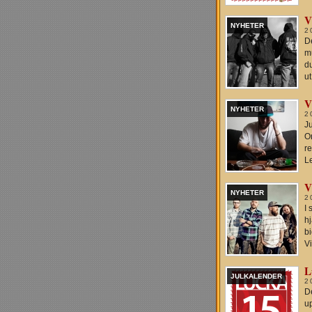
V
NYHETER
2
D
mu
du
ut
V
NYHETER
2
Ju
Or
r
Le
V
NYHETER
2
I 
hj
b
V
L
JULKALENDER
2
De
u