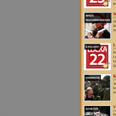
p
S
WHOA
2
REKOMMENDERAR
At
år
me
L
EXKLUSIV
2
Ro
Li
h
l
K
KRÖNIKOR
2
Ja
k
m
V
NYHETER
2
P