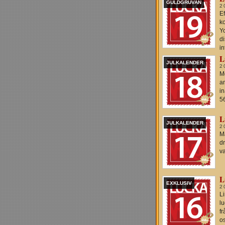
GULDGRUVAN
2
E
k
Y
di
i
L
JULKALENDER
2
M
an
in
5
L
JULKALENDER
2
M
dr
va
L
EXKLUSIV
2
Li
l
f
o