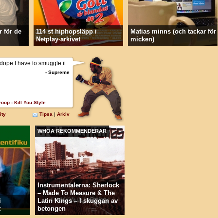
 för de
114 st hiphopsläpp i
Matias minns (och tackar för
Netplay-arkivet
micken)
WHOA REKOMMENDERAR
Instrumentalerna: Sherlock
– Made To Measure & The
i
Latin Kings – I skuggan av
t
betongen