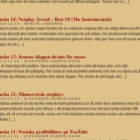
u dykt upp mer än bara nyheter och musik på Whoa-bloggen. Tyvärr har vi […]
ucka 14: Netplay: Icetail – Best Of (The Instrumentals)
013-12-14 - MARTIN LINDGREN
kom lucka 14 väntar inget mindre än en exklusiv netplay från en riktig Whoa-profil!
onas Brandt aka Icetail, moderator och gammal räv på sidan, har producerat många
ända namn på den svenska hiphopscenen genom åren. Här ger han oss ett urval a
ågra av de […]
ucka 13: Senaste släppen du inte får missa
013-12-13 - ALEXANDER GABRIELSSON
 är halvvägs till julafton. Den sedvanliga stressen med att köpa alla, och rätt,
lklappar börjar bli påtaglig. För vissa är det projektet avklarat och kan nu ägna sig å
t luta sig tillbaka och invänta den stora dagen. För andra är det dags att […]
ucka 12: Minnesvärda netplays
013-12-12 - ALEXANDER GABRIELSSON
tplay-arkrivet är ett stycke svensk hiphophistoria och få sidor kan stoltsera med så
cket exklusiv musik som Whoa. I ett drygt decennium har ett stort antal artister fått
jälp att nå ut med sin musik, vissa var helt okända medan andra redan var etablera
tister […]
ucka 11: Svenska graffitifilmer på YouTube
013-12-11 - ALEXANDER GABRIELSSON