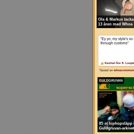
Ola & Markus tackar
13 åren med Whoa
GULDGRUVAN
85 st hiphopsläpp 
Guldgruvan-arkive