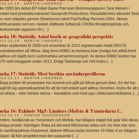
013-12-19 - MARTIN LINDGREN
fter 2003 års debut-EP Initial Game Plan kom Brommarapparen Tank Marwin i
ontakt med produktionsteamet Sansprofit Productions. Resultatet blev albumet Tank
ou som släpptes genom Streetzones label PayPerBag Records 2004. Skivan
stribuerades runt om i landet, klättrade hyfsat på CDONs försäljningslista och
ntroducerade rapparen för […]
ucka 18: Statistik: Antal besök ur geografiskt perspektiv
013-12-18 - MARTIN LINDGREN
ellan september år 2000 och november år 2013 registrerades totalt 305176
vändarkonton på Whoa. Idag finns 60862 av kontona kvar (övriga har alltså blivit
aktiva och tagits bort i automatiska serverrensningar). Av dessa 60862 konton har
675 varit inloggade under 2013. Enligt Tailsweep och SIS-index […]
ucka 17: Statistik: Mest besökta användarprofilerna
013-12-17 - MARTIN LINDGREN
ånga profiler till användare har kommit och gått på Whoa genom åren. En del har
agit till sig uppmärksamhet för att de helt enkelt varit aktiva i forumen. Andra för att 
rit sköna – eller mindre sköna – karaktärer som livat upp i diskussionstrådarna. […]
ucka 16: Exklusiv Mp3: Limiters (Mofeta & Yxmördarn) f...
013-12-16 - PONTUS GUSTAVSSON
miters, bestående av Yxmördarn och Mofeta, har tidigare släppt två spår från deras
uddiga projekt. Nämligen Älska på det med tillhörande video och Se men inte röra
rån samlingsskivan Dopeness. Bakom Whoas lucka nummer 16 hittar vi en tidigare
släppt låt från projektet med den passande […]