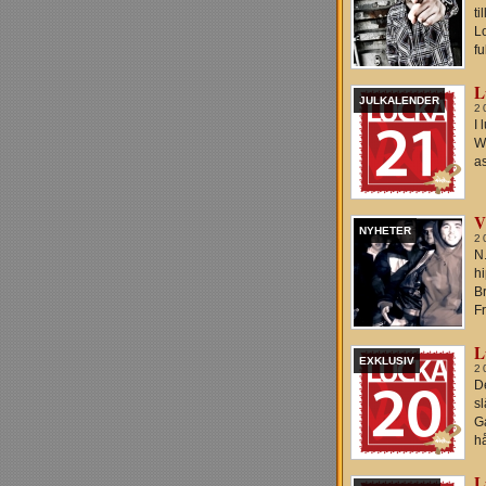
ti
Lo
f
L
JULKALENDER
2
I 
Wh
as
V
NYHETER
2
N.
hi
B
F
L
EXKLUSIV
2
D
sl
G
hå
L