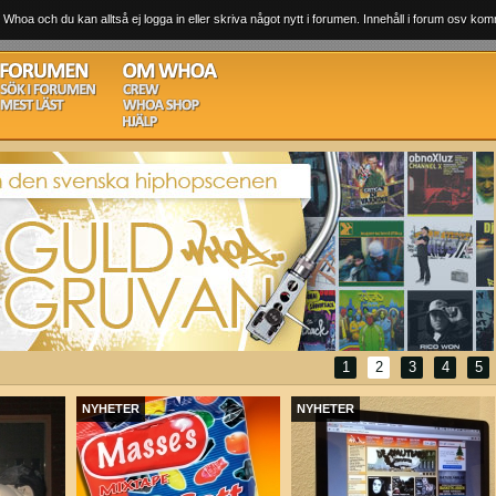
 Whoa och du kan alltså ej logga in eller skriva något nytt i forumen. Innehåll i forum osv komm
1
2
3
4
5
NYHETER
NYHETER