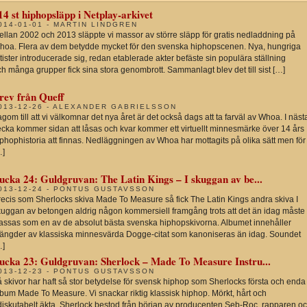
14 st hiphopsläpp i Netplay-arkivet
014-01-01 - MARTIN LINDGREN
ellan 2002 och 2013 släppte vi massor av större släpp för gratis nedladdning på
hoa. Flera av dem betydde mycket för den svenska hiphopscenen. Nya, hungriga
tister introducerade sig, redan etablerade akter befäste sin populära ställning
h många grupper fick sina stora genombrott. Sammanlagt blev det till sist […]
rev från Queff
013-12-26 - ALEXANDER GABRIELSSON
gom till att vi välkomnar det nya året är det också dags att ta farväl av Whoa. I näst
ecka kommer sidan att låsas och kvar kommer ett virtuellt minnesmärke över 14 års
phophistoria att finnas. Nedläggningen av Whoa har mottagits på olika sätt men för
…]
ucka 24: Guldgruvan: The Latin Kings – I skuggan av be...
013-12-24 - PONTUS GUSTAVSSON
recis som Sherlocks skiva Made To Measure så fick The Latin Kings andra skiva I
kuggan av betongen aldrig någon kommersiell framgång trots att det än idag måste
lassas som en av de absolut bästa svenska hiphopskivorna. Albumet innehåller
ängder av klassiska minnesvärda Dogge-citat som kanoniseras än idag. Soundet
…]
ucka 23: Guldgruvan: Sherlock – Made To Measure Instru...
013-12-23 - PONTUS GUSTAVSSON
 skivor har haft så stor betydelse för svensk hiphop som Sherlocks första och enda
bum Made To Measure. Vi snackar riktig klassisk hiphop. Mörkt, hårt och
diskutabelt äkta. Sherlock bestod från början av producenten Seb-Roc, rapparen o