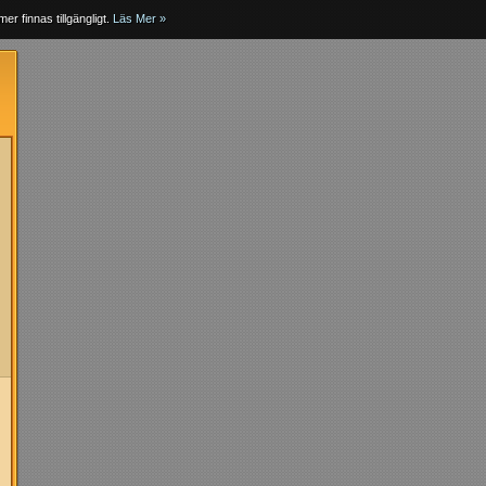
er finnas tillgängligt.
Läs Mer »