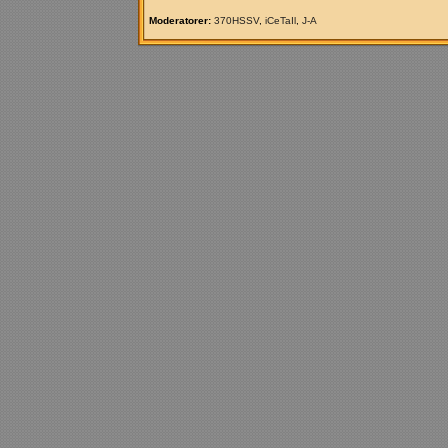
Moderatorer:
370HSSV
,
iCeTaIl
,
J-A