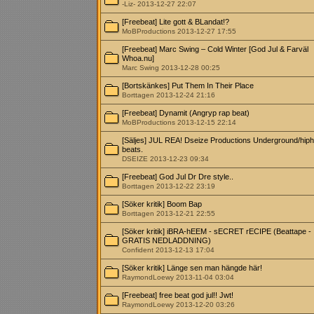
-Liz- 2013-12-27 22:07
[Freebeat] Lite gott & BLandat!?
MoBProductions 2013-12-27 17:55
[Freebeat] Marc Swing – Cold Winter [God Jul & Farväl
Whoa.nu]
Marc Swing 2013-12-28 00:25
[Bortskänkes] Put Them In Their Place
Borttagen 2013-12-24 21:16
[Freebeat] Dynamit (Angryp rap beat)
MoBProductions 2013-12-15 22:14
[Säljes] JUL REA! Dseize Productions Underground/hip
beats.
DSEIZE 2013-12-23 09:34
[Freebeat] God Jul Dr Dre style..
Borttagen 2013-12-22 23:19
[Söker kritik] Boom Bap
Borttagen 2013-12-21 22:55
[Söker kritik] iBRA-hEEM - sECRET rECIPE (Beattape -
GRATIS NEDLADDNING)
Confident 2013-12-13 17:04
[Söker kritik] Länge sen man hängde här!
RaymondLoewy 2013-11-04 03:04
[Freebeat] free beat god jul!! Jwt!
RaymondLoewy 2013-12-20 03:26