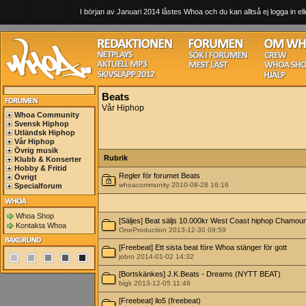
I början av Januari 2014 låstes Whoa och du kan alltså ej logga in ell
Beats
Vår Hiphop
Whoa Community
Svensk Hiphop
Utländsk Hiphop
Vår Hiphop
Övrig musik
Rubrik
Klubb & Konserter
Hobby & Fritid
Regler för forumet Beats
Övrigt
whoacommunity 2010-08-28 16:16
Specialforum
Whoa Shop
[Säljes] Beat säljs 10.000kr West Coast hiphop Chamou
Kontakta Whoa
OneProduction 2013-12-30 09:59
[Freebeat] Ett sista beat före Whoa stänger för gott
jobro 2014-01-02 14:32
[Bortskänkes] J.K.Beats - Dreams (NYTT BEAT)
bigk 2013-12-05 11:46
[Freebeat] ilo5 (freebeat)