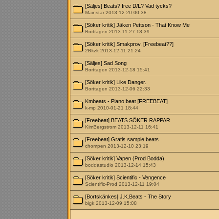
[Säljes] Beats? free D/L? Vad tycks?
Mainstar 2013-12-20 00:38
[Söker kritik] Jäken Pettson - That Know Me
Borttagen 2013-11-27 18:39
[Söker kritik] Smakprov, [Freebeat??]
2Bkzk 2013-12-11 21:24
[Säljes] Sad Song
Borttagen 2013-12-18 15:41
[Söker kritik] Like Danger.
Borttagen 2013-12-06 22:33
Kmbeats - Piano beat [FREEBEAT]
k-mp 2010-01-21 18:44
[Freebeat] BEATS SÖKER RAPPAR
KimBergstrom 2013-12-11 16:41
[Freebeat] Gratis sample beats
chompen 2013-12-10 23:19
[Söker kritik] Vapen (Prod Bodda)
boddastudio 2013-12-14 15:43
[Söker kritik] Scientific - Vengence
Scientific-Prod 2013-12-11 19:04
[Bortskänkes] J.K.Beats - The Story
bigk 2013-12-09 15:08