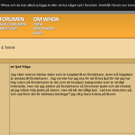
 Whoa och du kan alltså ej logga in eller skriva något nytt i forumen. Innehåll i forum osv komm
r & Teknik
en ljud fråga
Jag sitter med en bärbar dator som är kopplad till en förstärkare, även två högtalare
är ansluta till förstärkaren.. Jag vet inte hur jag ska för att få bra ljud för när jag har
hög volym på förstärkaren är det som ett brusljud i bakgrunden som är otroligt
irriterande, men när jag sänker på förstärkaren så försvinner ljudet och det innebär
att jag måste höja ljudet på datorn, men då blir det dåligt ljud.. vad kan detta bero på,
och vad finns det för tänkbara lösningar? jag vill ju bara kräma på liksom