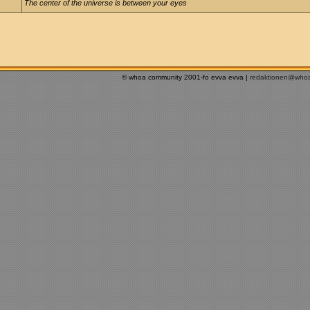
The center of the universe is between your eyes
© whoa community 2001-fo evva evva |
redaktionen@who