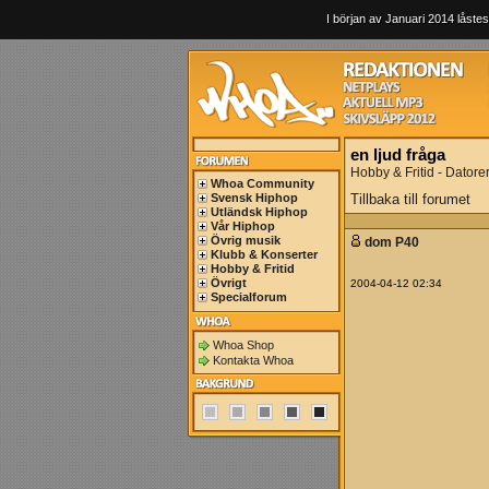
I början av Januari 2014 låstes
en ljud fråga
Hobby & Fritid - Datore
Whoa Community
Svensk Hiphop
Tillbaka till forumet
Utländsk Hiphop
Vår Hiphop
Övrig musik
dom P40
Klubb & Konserter
Hobby & Fritid
Övrigt
2004-04-12 02:34
Specialforum
Whoa Shop
Kontakta Whoa