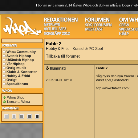
I början av Januari 2014 låstes Whoa och du kan alltså ej logga in ell
Fable 2
Hobby & Fritid - Konsol & PC-Spel
Whoa Community
Svensk Hiphop
Tillbaka till forumet
Utländsk Hiphop
Vår Hiphop
Övrig musik
Illuminati
Fable 2
Klubb & Konserter
Hobby & Fritid
Såg nyss den nya trailern.T
Övrigt
2006-10-01 18:10
Vilket spel,slash/Värld..
Specialforum
http://www.fable2.com/
Whoa Shop
Kontakta Whoa