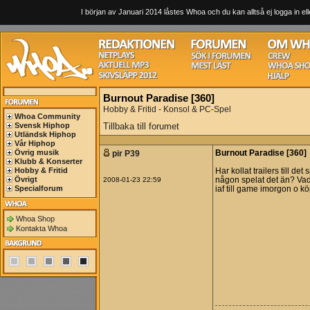
I början av Januari 2014 låstes Whoa och du kan alltså ej logga in ell
Burnout Paradise [360]
Hobby & Fritid - Konsol & PC-Spel
Whoa Community
Svensk Hiphop
Tillbaka till forumet
Utländsk Hiphop
Vår Hiphop
Övrig musik
pir P39
Burnout Paradise [360]
Klubb & Konserter
Hobby & Fritid
Har kollat trailers till de
Övrigt
2008-01-23 22:59
någon spelat det än? Vad
Specialforum
iaf till game imorgon o kö
Whoa Shop
Kontakta Whoa