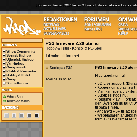
I början av Januari 2014 låstes Whoa och du kan alltså ej logga in ell
PS3 firmware 2.20 ute nu
Hobby & Fritid - Konsol & PC-Spel
Whoa Community
Svensk Hiphop
Tillbaka till forumet
Utländsk Hiphop
Vår Hiphop
Övrig musik
Sociopat P38
PS3 firmware 2.20 ute n
Klubb & Konserter
Hobby & Fritid
Nice uppdatering!
Övrigt
2008-03-25 09:20
Specialforum
- BD Live support. (Bluray
- Kopiera dina playlists t
- Man kan spela divxfiler
- Subtitles stöds nu.
Whoa Shop
- Resume Play = Fortsätt
Kontakta Whoa
den. Även om du tar ut D
tillbaka filmen.
- Andänvd PSP till att spe
- Webbläsaren är uppdate
form av "save target as" t