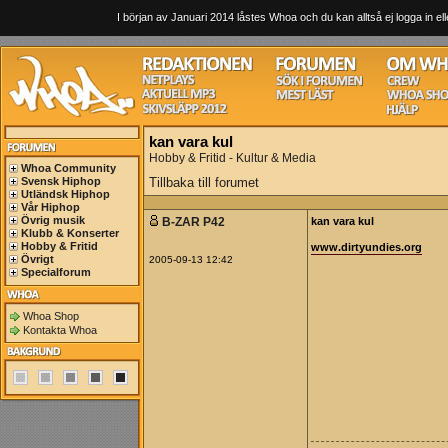
I början av Januari 2014 låstes Whoa och du kan alltså ej logga in ell
kan vara kul
Hobby & Fritid - Kultur & Media
Whoa Community
Svensk Hiphop
Tillbaka till forumet
Utländsk Hiphop
Vår Hiphop
Övrig musik
B-ZAR P42
kan vara kul
Klubb & Konserter
Hobby & Fritid
www.dirtyundies.org
Övrigt
2005-09-13 12:42
Specialforum
Whoa Shop
Kontakta Whoa