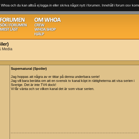
 Whoa och du kan alltså ej logga in eller skriva något nytt i forumen. Innehåll i forum osv komm
ler)
 & Media
Supernatural (Spoiler)
Jag hoppas att några av er tittar på denna underbara serie!
Jag vill bara berätta om att en svensk tv kanal köpt in rättigheterna att visa serien i
Sverige. Det är inte TV4 dock!
Vi får vänta och se vilken kanal det är som visar serien.