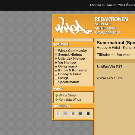
I början av Januari 2014 låstes
Supernatural (Spoi
Hobby & Fritid - Kultur
Whoa Community
Svensk Hiphop
Tillbaka till forumet
Utländsk Hiphop
Vår Hiphop
Övrig musik
hEadVin P37
Klubb & Konserter
Hobby & Fritid
Övrigt
2005-12-05 18:05
Specialforum
Whoa Shop
Kontakta Whoa