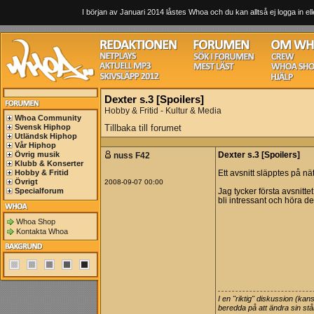
I början av Januari 2014 låstes Whoa och du kan alltså ej logga in ell
Dexter s.3 [Spoilers]
Hobby & Fritid - Kultur & Media
Whoa Community
Svensk Hiphop
Tillbaka till forumet
Utländsk Hiphop
Vår Hiphop
Övrig musik
nuss F42
Dexter s.3 [Spoilers]
Klubb & Konserter
Hobby & Fritid
Ett avsnitt släpptes på nät
Övrigt
2008-09-07 00:00
Specialforum
Jag tycker första avsnittet
bli intressant och höra de
Whoa Shop
Kontakta Whoa
I en "riktig" diskussion (ka
beredda på att ändra sin stå