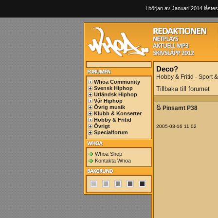
I början av Januari 2014 låstes
Deco?
Hobby & Fritid - Sport & 
Whoa Community
Svensk Hiphop
Tillbaka till forumet
Utländsk Hiphop
Vår Hiphop
Övrig musik
Pinsamt P38
Klubb & Konserter
Hobby & Fritid
Övrigt
2005-03-16 11:02
Specialforum
Whoa Shop
Kontakta Whoa