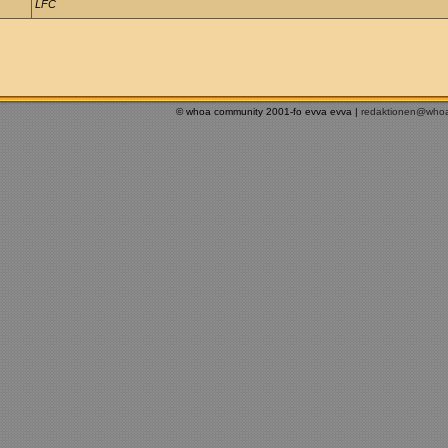
LFC
© whoa community 2001-fo evva evva |
redaktionen@who