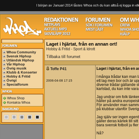
I början av Januari 2014 låstes Whoa och du kan alltså ej logga in ell
Laget i hjärtat, från en annan ort!
Hobby & Fritid - Sport & Idrott
Whoa Community
Svensk Hiphop
Tillbaka till forumet
Utländsk Hiphop
Vår Hiphop
Övrig musik
Toffe P41
Laget i hjärtat, från en 
Klubb & Konserter
Hobby & Fritid
I många trådar kan man lä
Övrigt
2006-04-08 17:15
ett lag men bor och är up
Specialforum
diverse trådar gällande s
karlstad, du kan inte vara
Jag undrar om folk tänker p
Whoa Shop
håller på andra europeis
Kontakta Whoa
För använder man samma re
på klubbar utanför Sverig
Jag själv ser ingen egentl
gäller deras kärlek till si
bara svensk fotboll ju fle
Nå?