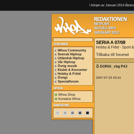
I början av Januari 2014 låstes
SERIA A 07/08
Hobby & Fritid - Sport & 
Whoa Community
Svensk Hiphop
Tillbaka till forumet
Utländsk Hiphop
Vår Hiphop
Övrig musik
DORIA_vbg P43
Klubb & Konserter
Hobby & Fritid
Övrigt
2007-07-25 20:41
Specialforum
Whoa Shop
Kontakta Whoa