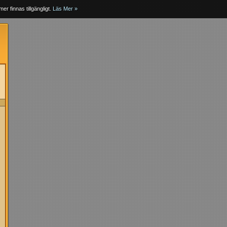
er finnas tillgängligt.
Läs Mer »