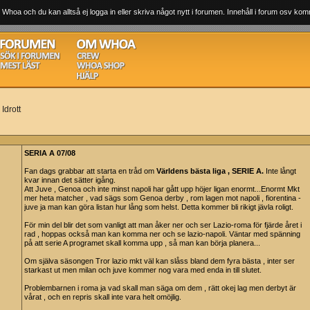
 Whoa och du kan alltså ej logga in eller skriva något nytt i forumen. Innehåll i forum osv komm
Idrott
SERIA A 07/08
Fan dags grabbar att starta en tråd om
Världens bästa liga , SERIE A.
Inte långt
kvar innan det sätter igång.
Att Juve , Genoa och inte minst napoli har gått upp höjer ligan enormt...Enormt Mkt
mer heta matcher , vad sägs som Genoa derby , rom lagen mot napoli , fiorentina -
juve ja man kan göra listan hur lång som helst. Detta kommer bli rikigt jävla roligt.
För min del blir det som vanligt att man åker ner och ser Lazio-roma för fjärde året i
rad , hoppas också man kan komma ner och se lazio-napoli. Väntar med spänning
på att serie A programet skall komma upp , så man kan börja planera...
Om själva säsongen Tror lazio mkt väl kan slåss bland dem fyra bästa , inter ser
starkast ut men milan och juve kommer nog vara med enda in till slutet.
Problembarnen i roma ja vad skall man säga om dem , rätt okej lag men derbyt är
vårat , och en repris skall inte vara helt omöjlig.