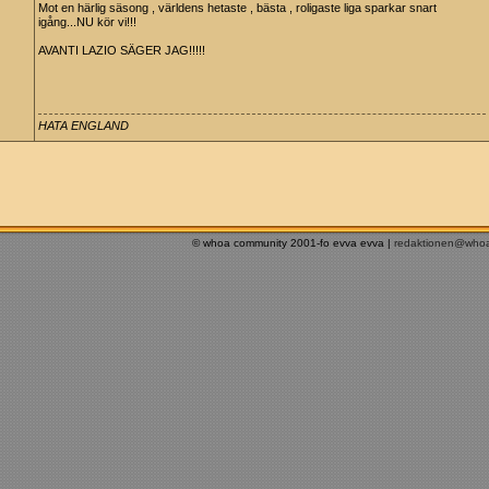
Mot en härlig säsong , världens hetaste , bästa , roligaste liga sparkar snart
igång...NU kör vi!!!
AVANTI LAZIO SÄGER JAG!!!!!
HATA ENGLAND
© whoa community 2001-fo evva evva |
redaktionen@who