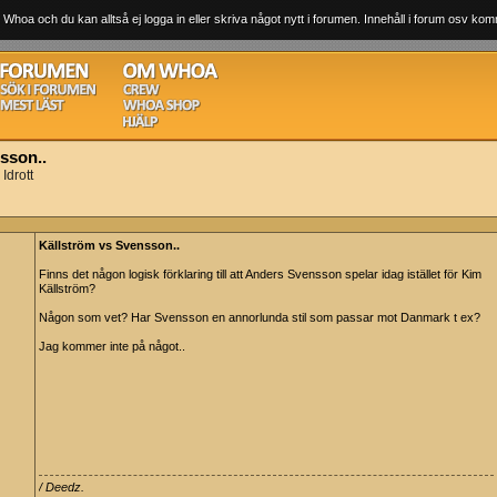
 Whoa och du kan alltså ej logga in eller skriva något nytt i forumen. Innehåll i forum osv komm
sson..
Idrott
Källström vs Svensson..
Finns det någon logisk förklaring till att Anders Svensson spelar idag istället för Kim
Källström?
Någon som vet? Har Svensson en annorlunda stil som passar mot Danmark t ex?
Jag kommer inte på något..
/ Deedz.