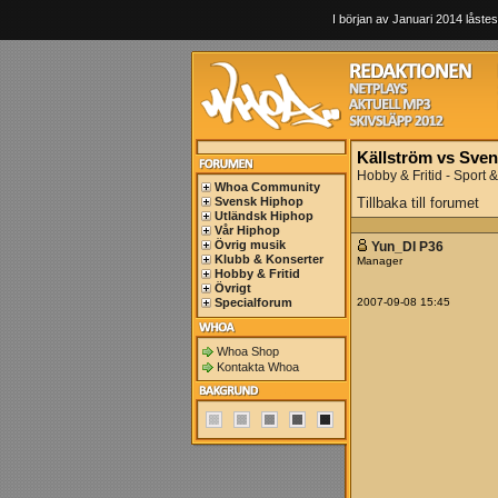
I början av Januari 2014 låstes
Källström vs Sven
Hobby & Fritid - Sport & 
Whoa Community
Svensk Hiphop
Tillbaka till forumet
Utländsk Hiphop
Vår Hiphop
Övrig musik
Yun_DI P36
Klubb & Konserter
Manager
Hobby & Fritid
Övrigt
Specialforum
2007-09-08 15:45
Whoa Shop
Kontakta Whoa