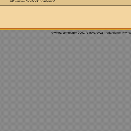
http://www.facebook.com/jewoit
© whoa community 2001-fo evva evva |
redaktionen@who