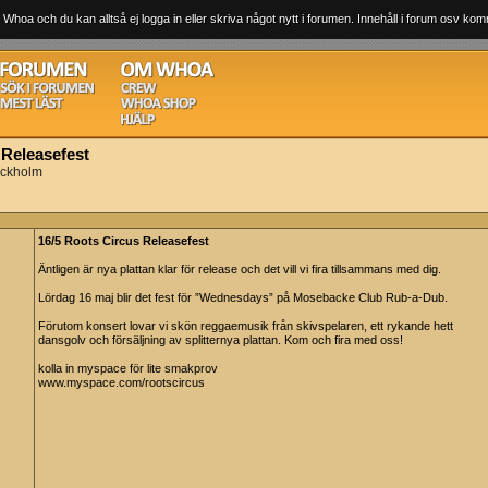
 Whoa och du kan alltså ej logga in eller skriva något nytt i forumen. Innehåll i forum osv komm
 Releasefest
ockholm
16/5 Roots Circus Releasefest
Äntligen är nya plattan klar för release och det vill vi fira tillsammans med dig.
Lördag 16 maj blir det fest för ”Wednesdays” på Mosebacke Club Rub-a-Dub.
Förutom konsert lovar vi skön reggaemusik från skivspelaren, ett rykande hett
dansgolv och försäljning av splitternya plattan. Kom och fira med oss!
kolla in myspace för lite smakprov
www.myspace.com/rootscircus