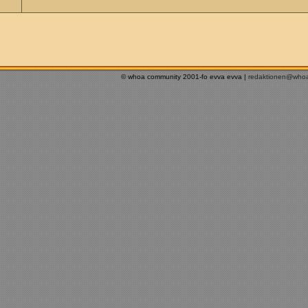
© whoa community 2001-fo evva evva |
redaktionen@who