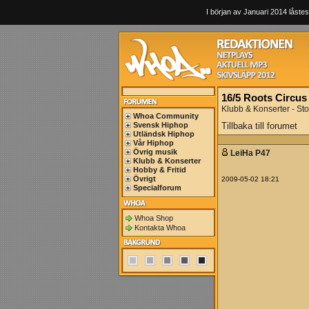
I början av Januari 2014 låstes
16/5 Roots Circus
Klubb & Konserter - St
Whoa Community
Svensk Hiphop
Tillbaka till forumet
Utländsk Hiphop
Vår Hiphop
Övrig musik
LeiHa P47
Klubb & Konserter
Hobby & Fritid
Övrigt
2009-05-02 18:21
Specialforum
Whoa Shop
Kontakta Whoa