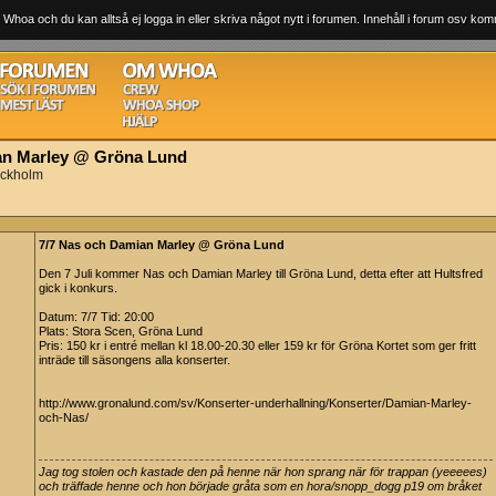
 Whoa och du kan alltså ej logga in eller skriva något nytt i forumen. Innehåll i forum osv komm
an Marley @ Gröna Lund
ockholm
7/7 Nas och Damian Marley @ Gröna Lund
Den 7 Juli kommer Nas och Damian Marley till Gröna Lund, detta efter att Hultsfred
gick i konkurs.
Datum: 7/7 Tid: 20:00
Plats: Stora Scen, Gröna Lund
Pris: 150 kr i entré mellan kl 18.00-20.30 eller 159 kr för Gröna Kortet som ger fritt
inträde till säsongens alla konserter.
http://www.gronalund.com/sv/Konserter-underhallning/Konserter/Damian-Marley-
och-Nas/
Jag tog stolen och kastade den på henne när hon sprang när för trappan (yeeeees)
och träffade henne och hon började gråta som en hora/snopp_dogg p19 om bråket