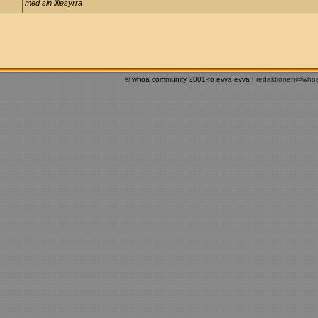
med sin lillesyrra
© whoa community 2001-fo evva evva |
redaktionen@who