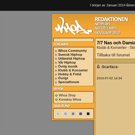
I början av Januari 2014 låstes
7/7 Nas och Dami
Klubb & Konserter - St
Whoa Community
Svensk Hiphop
Tillbaka till forumet
Utländsk Hiphop
Vår Hiphop
Övrig musik
-Scarface-
Klubb & Konserter
Hobby & Fritid
Övrigt
2010-07-02 14:34
Specialforum
Whoa Shop
Kontakta Whoa