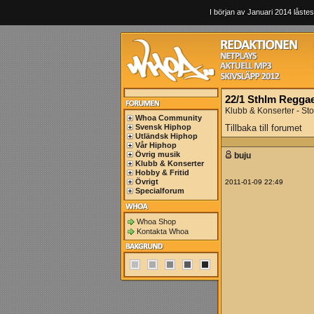
I början av Januari 2014 låstes
22/1 Sthlm Regga
Klubb & Konserter - St
Whoa Community
Svensk Hiphop
Tillbaka till forumet
Utländsk Hiphop
Vår Hiphop
Övrig musik
buju
Klubb & Konserter
Hobby & Fritid
Övrigt
2011-01-09 22:49
Specialforum
Whoa Shop
Kontakta Whoa