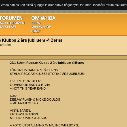
 Whoa och du kan alltså ej logga in eller skriva något nytt i forumen. Innehåll i forum osv komm
e Klubbs 2 års jubiluem @Berns
ockholm
22/1 Sthlm Reggae Klubbs 2 års jubiluem @Berns
LÖRDAG 22 JANUARI PÅ BERNS
STHLM REGGAE KLUBBS STORA 2 ÅRS JUBILEUM.
LIVE I STORA SALEN:
GOVERNOR ANDY & ETZIA
+ HOT THIS YEAR BAND
DJS:
DEEJAY FLASH & MICKE GOULOS
+ MC:FABULOUS G
VINYL BAREN:
UPTOWN SKANKIN
MED JNR MARK & JESUS
+ FOTO UTSTÄLLNING AV MALINE WIHLBORG,