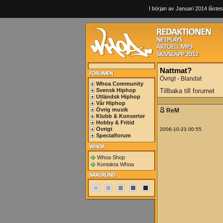
I början av Januari 2014 låstes
Nattmat?
Övrigt - Blandat
Whoa Community
Svensk Hiphop
Tillbaka till forumet
Utländsk Hiphop
Vår Hiphop
Övrig musik
ReM
Klubb & Konserter
Hobby & Fritid
Övrigt
2006-10-23 00:55
Specialforum
Whoa Shop
Kontakta Whoa