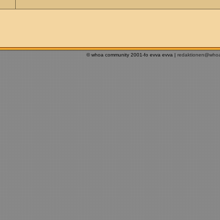
© whoa community 2001-fo evva evva |
redaktionen@who