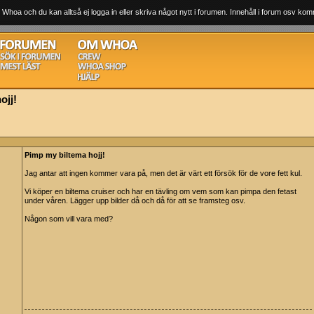
 Whoa och du kan alltså ej logga in eller skriva något nytt i forumen. Innehåll i forum osv komm
ojj!
Pimp my biltema hojj!
Jag antar att ingen kommer vara på, men det är värt ett försök för de vore fett kul.
Vi köper en biltema cruiser och har en tävling om vem som kan pimpa den fetast
under våren. Lägger upp bilder då och då för att se framsteg osv.
Någon som vill vara med?