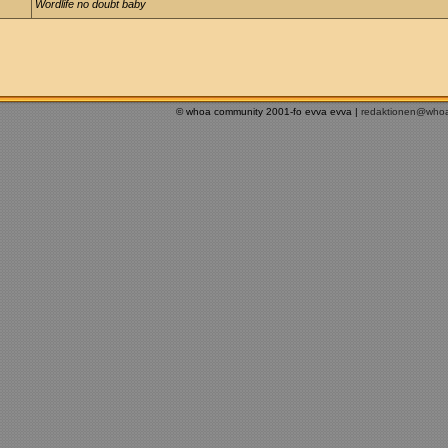
Wordlife no doubt baby
© whoa community 2001-fo evva evva |
redaktionen@who