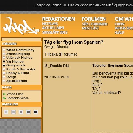
I början av Januari 2014 låstes Whoa och du kan alltså ej logga in ell
Tåg eller flyg inom Spanien?
Övrigt - Blandat
Whoa Community
Svensk Hiphop
Tillbaka till forumet
Utländsk Hiphop
Vår Hiphop
Övrig musik
_Rookie F41
Tåg eller flyg inom Spa
Klubb & Konserter
Hobby & Fritid
Jag behöver ta mig billi
Övrigt
2007-05-05 23:39
retur, var kan jag kolla 
Specialforum
Flyg?
Buss?
Tåg?
Vad är smidigast?
Whoa Shop
Kontakta Whoa