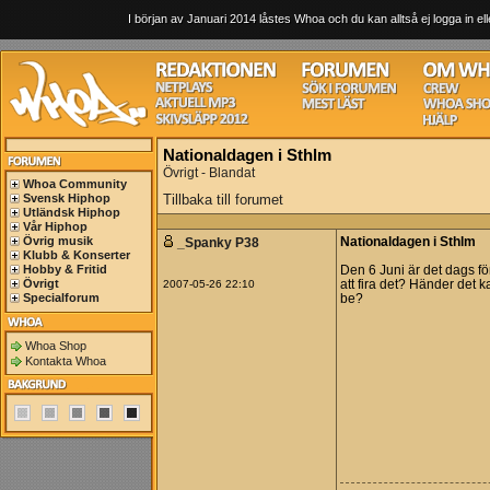
I början av Januari 2014 låstes Whoa och du kan alltså ej logga in ell
Nationaldagen i Sthlm
Övrigt - Blandat
Whoa Community
Svensk Hiphop
Tillbaka till forumet
Utländsk Hiphop
Vår Hiphop
Övrig musik
_Spanky P38
Nationaldagen i Sthlm
Klubb & Konserter
Hobby & Fritid
Den 6 Juni är det dags fö
Övrigt
2007-05-26 22:10
att fira det? Händer det k
Specialforum
be?
Whoa Shop
Kontakta Whoa