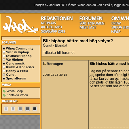
I början av Januari 2014 låstes Whoa och du kan alltså ej logga in ell
Blir hiphop bättre med hög volym?
Övrigt - Blandat
Whoa Community
Svensk Hiphop
Tillbaka till forumet
Utländsk Hiphop
Vår Hiphop
Övrig musik
Borttagen
Blir hiphop bättre med 
Klubb & Konserter
Hobby & Fritid
Jag har på senare tid börj
Övrigt
2008-02-16 20:18
jag spelar dom på riktigt
Specialforum
låt på låg volym och tycke
och plötsligt blir låten 
Är det fler som har varit
Whoa Shop
Kontakta Whoa