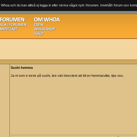
 Whoa och du kan alltså ej logga in eller skriva något nytt i forumen. Innehåll i forum osv komm
Sushi hemma
Ja ni som e torsk på sushi, äre värt besväret att bli en hemmarullar, tips osv..