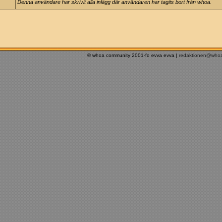
Denna användare har skrivit alla inlägg där användaren har tagits bort från whoa.
© whoa community 2001-fo evva evva |
redaktionen@who