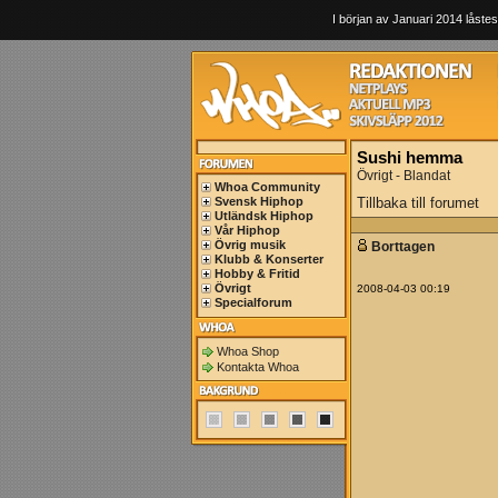
I början av Januari 2014 låstes
Sushi hemma
Övrigt - Blandat
Whoa Community
Svensk Hiphop
Tillbaka till forumet
Utländsk Hiphop
Vår Hiphop
Övrig musik
Borttagen
Klubb & Konserter
Hobby & Fritid
Övrigt
2008-04-03 00:19
Specialforum
Whoa Shop
Kontakta Whoa