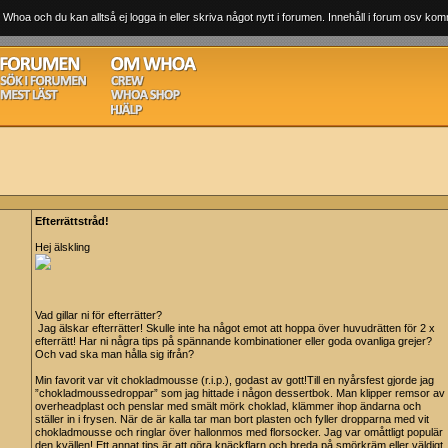
 Whoa och du kan alltså ej logga in eller skriva något nytt i forumen. Innehåll i forum osv komm
Efterrättstråd!
Hej älskling
Vad gillar ni för efterrätter?
Jag älskar efterrätter! Skulle inte ha något emot att hoppa över huvudrätten för 2 x
efterrätt! Har ni några tips på spännande kombinationer eller goda ovanliga grejer?
Och vad ska man hålla sig ifrån?
Min favorit var vit chokladmousse (r.i.p.), godast av gott!Till en nyårsfest gjorde jag
”chokladmoussedroppar” som jag hittade i någon dessertbok. Man klipper remsor av
overheadplast och penslar med smält mörk choklad, klämmer ihop ändarna och
ställer in i frysen. När de är kalla tar man bort plasten och fyller dropparna med vit
chokladmousse och ringlar över hallonmos med florsocker. Jag var omåttligt populär
den kvällen! Ett annat tips är att göra knäckflarn och breda på smörkräm eller väldigt