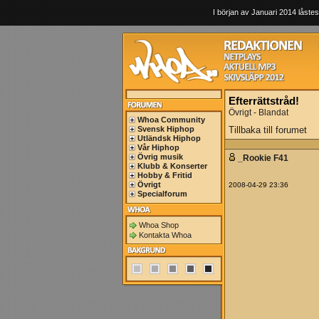
I början av Januari 2014 låstes
Efterrättstråd!
Övrigt - Blandat
Whoa Community
Svensk Hiphop
Tillbaka till forumet
Utländsk Hiphop
Vår Hiphop
Övrig musik
_Rookie F41
Klubb & Konserter
Hobby & Fritid
Övrigt
2008-04-29 23:36
Specialforum
Whoa Shop
Kontakta Whoa