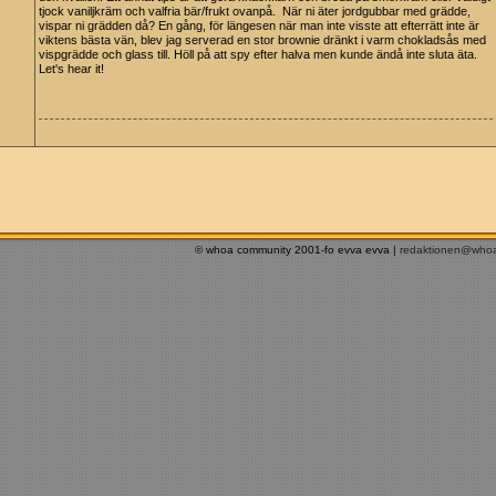
tjock vaniljkräm och valfria bär/frukt ovanpå. När ni äter jordgubbar med grädde,
vispar ni grädden då? En gång, för längesen när man inte visste att efterrätt inte är
viktens bästa vän, blev jag serverad en stor brownie dränkt i varm chokladsås med
vispgrädde och glass till. Höll på att spy efter halva men kunde ändå inte sluta äta.
Let's hear it!
© whoa community 2001-fo evva evva |
redaktionen@who