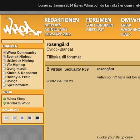
I början av Januari 2014 låstes Whoa och du kan alltså ej logga in ell
rosengård
Övrigt - Blandat
Whoa Community
Svensk Hiphop
Tillbaka till forumet
Utländsk Hiphop
Vår Hiphop
Övrig musik
Virtual_Sexuality P39
rosengård
Klubb & Konserter
Hobby & Fritid
vafan gör ni? haha vet folk o
Övrigt
2008-12-18 20:23
Specialforum
Whoa Shop
Kontakta Whoa
Fucks your life up crew