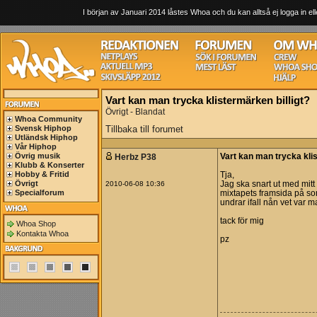
I början av Januari 2014 låstes Whoa och du kan alltså ej logga in ell
Vart kan man trycka klistermärken billigt?
Övrigt - Blandat
Whoa Community
Svensk Hiphop
Tillbaka till forumet
Utländsk Hiphop
Vår Hiphop
Övrig musik
Herbz P38
Vart kan man trycka klis
Klubb & Konserter
Hobby & Fritid
Tja,
Övrigt
2010-06-08 10:36
Jag ska snart ut med mitt
Specialforum
mixtapets framsida på som
undrar ifall nån vet var ma
tack för mig
Whoa Shop
Kontakta Whoa
pz