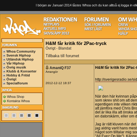
I början av Januari 2014 låstes Whoa och du kan alltså ej logga in ell
H&M får kritik för 2Pac-tryck
Övrigt - Blandat
Whoa Community
Svensk Hiphop
Tillbaka till forumet
Utländsk Hiphop
Vår Hiphop
Övrig musik
AmaniQ F37
H&M får kritik för 2Pac-
Klubb & Konserter
Arrangör
Hobby & Fritid
Övrigt
http://sverigesradio.se/
Specialforum
2012-12-12 18:37
När den här kvinnan påpe
Whoa Shop
som skrev shit om att de
Kontakta Whoa
egentligen inte vilken rik
att jämföra med Chris Brow
det är lika illa att önsk
en datorskärm, eller om d
Jag är rätt kluven när de
jag aldrig varit hans mes
något som tilltalar mig s
"All Eyez On Me"). Känne