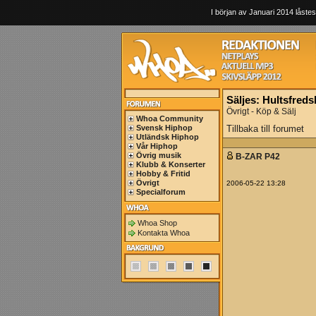
I början av Januari 2014 låstes
Säljes: Hultsfredsb
Övrigt - Köp & Sälj
Whoa Community
Svensk Hiphop
Tillbaka till forumet
Utländsk Hiphop
Vår Hiphop
Övrig musik
B-ZAR P42
Klubb & Konserter
Hobby & Fritid
Övrigt
2006-05-22 13:28
Specialforum
Whoa Shop
Kontakta Whoa