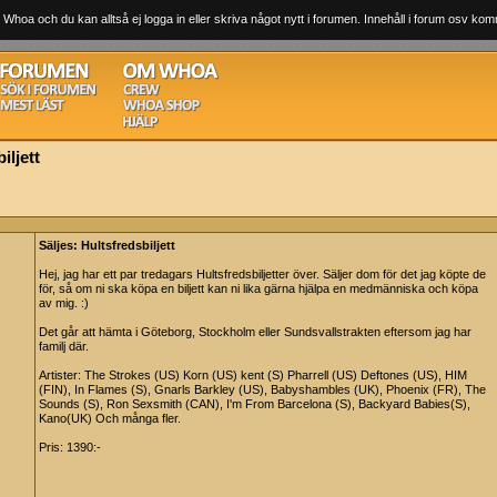
 Whoa och du kan alltså ej logga in eller skriva något nytt i forumen. Innehåll i forum osv komm
iljett
Säljes: Hultsfredsbiljett
Hej, jag har ett par tredagars Hultsfredsbiljetter över. Säljer dom för det jag köpte de
för, så om ni ska köpa en biljett kan ni lika gärna hjälpa en medmänniska och köpa
av mig. :)
Det går att hämta i Göteborg, Stockholm eller Sundsvallstrakten eftersom jag har
familj där.
Artister: The Strokes (US) Korn (US) kent (S) Pharrell (US) Deftones (US), HIM
(FIN), In Flames (S), Gnarls Barkley (US), Babyshambles (UK), Phoenix (FR), The
Sounds (S), Ron Sexsmith (CAN), I'm From Barcelona (S), Backyard Babies(S),
Kano(UK) Och många fler.
Pris: 1390:-