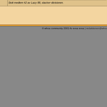
Stolt medlem #2 av Lazy 88, slacker-divisionen.
© whoa community 2001-fo evva evva |
redaktionen@who