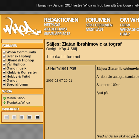
I början av Januari 2014 låstes Whoa och du kan alltså ej logga in ell
Säljes: Zlatan Ibrahimovic autograf
Övrigt - Köp & Sälj
Whoa Community
Svensk Hiphop
Tillbaka till forumet
Utländsk Hiphop
Vår Hiphop
Övrig musik
Hoffa1991 P35
Säljes: Zlatan Ibrahimovic
Klubb & Konserter
Hobby & Fritid
Är det nån autografsamlare d
Övrigt
2007-02-07 20:51
Specialforum
Startpris: 100kr
Bjud på!
Whoa Shop
Kontakta Whoa
"Vad är det för skillnad på