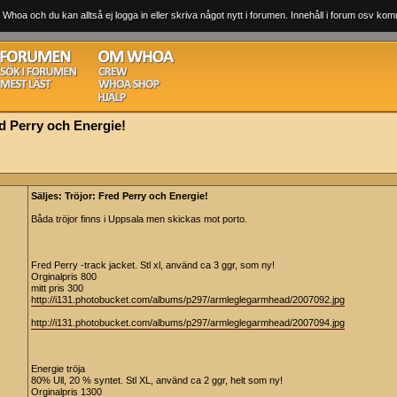
 Whoa och du kan alltså ej logga in eller skriva något nytt i forumen. Innehåll i forum osv komm
ed Perry och Energie!
Säljes: Tröjor: Fred Perry och Energie!
Båda tröjor finns i Uppsala men skickas mot porto.
Fred Perry -track jacket. Stl xl, använd ca 3 ggr, som ny!
Orginalpris 800
mitt pris 300
http://i131.photobucket.com/albums/p297/armleglegarmhead/2007092.jpg
http://i131.photobucket.com/albums/p297/armleglegarmhead/2007094.jpg
Energie tröja
80% Ull, 20 % syntet. Stl XL, använd ca 2 ggr, helt som ny!
Orginalpris 1300