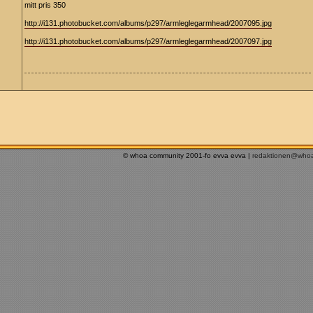
mitt pris 350
http://i131.photobucket.com/albums/p297/armleglegarmhead/2007095.jpg
http://i131.photobucket.com/albums/p297/armleglegarmhead/2007097.jpg
© whoa community 2001-fo evva evva |
redaktionen@who