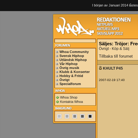
I början av Januari 2014 låstes
Säljes: Tröjor: Fr
Övrigt - Köp & Sälj
Whoa Community
Svensk Hiphop
Tillbaka till forumet
Utländsk Hiphop
Vår Hiphop
Övrig musik
KHULT P45
Klubb & Konserter
Hobby & Fritid
Övrigt
2007-02-19 17:40
Specialforum
Whoa Shop
Kontakta Whoa