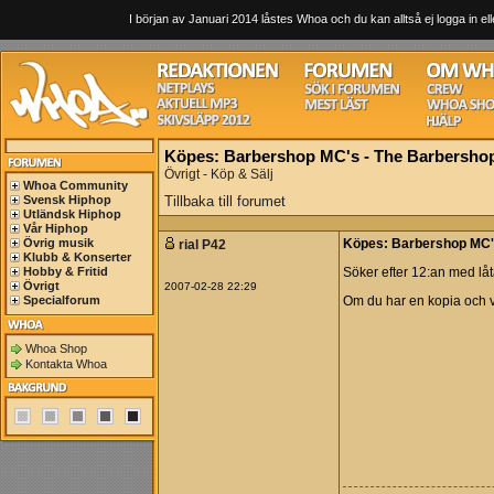
I början av Januari 2014 låstes Whoa och du kan alltså ej logga in ell
Köpes: Barbershop MC's - The Barbersho
Övrigt - Köp & Sälj
Whoa Community
Svensk Hiphop
Tillbaka till forumet
Utländsk Hiphop
Vår Hiphop
Övrig musik
rial P42
Köpes: Barbershop MC'
Klubb & Konserter
Hobby & Fritid
Söker efter 12:an med låta
Övrigt
2007-02-28 22:29
Specialforum
Om du har en kopia och vil
Whoa Shop
Kontakta Whoa