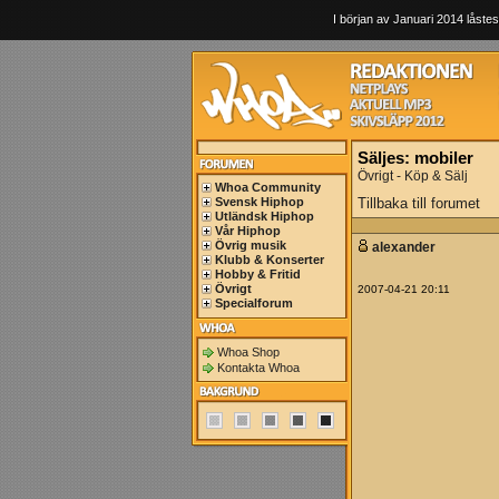
I början av Januari 2014 låstes
Säljes: mobiler
Övrigt - Köp & Sälj
Whoa Community
Svensk Hiphop
Tillbaka till forumet
Utländsk Hiphop
Vår Hiphop
Övrig musik
alexander
Klubb & Konserter
Hobby & Fritid
Övrigt
2007-04-21 20:11
Specialforum
Whoa Shop
Kontakta Whoa