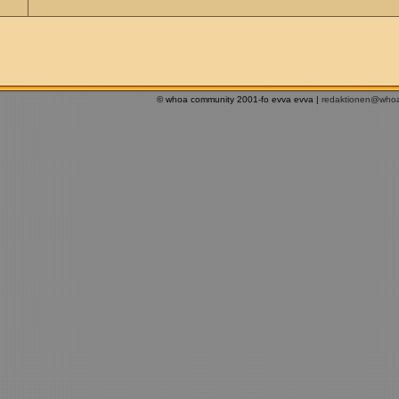
© whoa community 2001-fo evva evva |
redaktionen@who