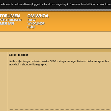
 Whoa och du kan alltså ej logga in eller skriva något nytt i forumen. Innehåll i forum osv komm
Säljes: mobiler
äääh, säljer tunga mobiuler kostar 3500:- st nya. tuunga, länkare bilder imorgon. bor i
stockholm shoooo -illumigraph-.