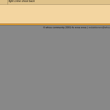
fight crime shoot back
© whoa community 2001-fo evva evva |
redaktionen@who