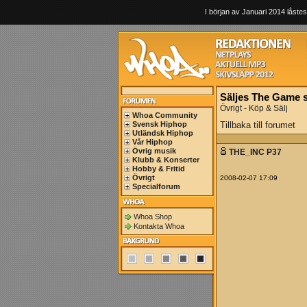
I början av Januari 2014 låstes
Säljes The Game s
Övrigt - Köp & Sälj
Whoa Community
Svensk Hiphop
Tillbaka till forumet
Utländsk Hiphop
Vår Hiphop
Övrig musik
THE_INC P37
Klubb & Konserter
Hobby & Fritid
Övrigt
2008-02-07 17:09
Specialforum
Whoa Shop
Kontakta Whoa