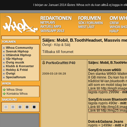
I början av Januari 2014 låstes Whoa och du kan alltså ej logga in ell
Säljes: Mobil, B.ToothHeadset, Massvis med
Övrigt - Köp & Sälj
Whoa Community
Svensk Hiphop
Tillbaka till forumet
Utländsk Hiphop
Vår Hiphop
Övrig musik
PorNoGraffitti P40
Säljes: Mobil, B.ToothHe
Klubb & Konserter
Hobby & Fritid
SonyEricsson w960i
Övrigt
2009-03-19 06:28
Den slanka W960i Walkm
Specialforum
8 GB minne. Du kan ha med
trådlöst W-lan,bluetooth
allt som en mobil idag b
Länk till http://img9.im
Whoa Shop
lägsta nypris 2999kr -
mit
Kontakta Whoa
SonyEricsson Bluetoot
lägsta nypris 490kr -
mitt
Länk till http://img16.i
Länk till http://img25.i
Dolce&Gabana Jeans
nypris = 1499kr -
mitt = 