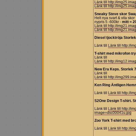
Länk till http://img25.i
Länk till http://img25.i
Sneaky Steve skor Swa
Helt nya svart & vita sko
nypris 5 -600kr -
mitt = 2
Länk till http://img21.i
Länk till http://img21.i
Diesel tjocktröja Storlek
Länk till
Länk till http:
T-shirt med mikrofon try
Länk till
Länk till http://img12.
New Era Keps. Storlek 7
Länk till
Länk till http://img299
Ken Ring Äntligen Hemma
Länk till
Länk till http:
S2One Design T-shirt. St
Länk till
Länk till http:/
image=dsc00041u.jpg
Zoo York T-shirt med bro
Länk till
Länk till http: