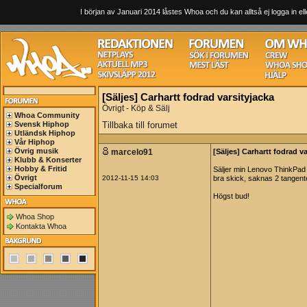
I början av Januari 2014 låstes Whoa och du kan alltså ej logga in ell
[Säljes] Carhartt fodrad varsityjacka
Övrigt - Köp & Sälj
Whoa Community
Svensk Hiphop
Tillbaka till forumet
Utländsk Hiphop
Vår Hiphop
Övrig musik
marcelo91
[Säljes] Carhartt fodrad v
Klubb & Konserter
Hobby & Fritid
Säljer min Lenovo ThinkPa
Övrigt
2012-11-15 14:03
bra skick, saknas 2 tangente
Specialforum
Högst bud!
Whoa Shop
Kontakta Whoa