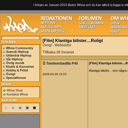
I början av Januari 2014 låstes Whoa och du kan alltså ej logga in ell
[Film] Klantiga bilister....Roligt
Övrigt - Webbsidor
Whoa Community
Svensk Hiphop
Tillbaka till forumet
Utländsk Hiphop
Vår Hiphop
Övrig musik
Tombombadilla P40
[Film] Klantiga bilister....R
Klubb & Konserter
Hobby & Fritid
Klantiga bilsiter... och några
Övrigt
2008-03-28 15:53
Specialforum
Whoa Shop
Kontakta Whoa