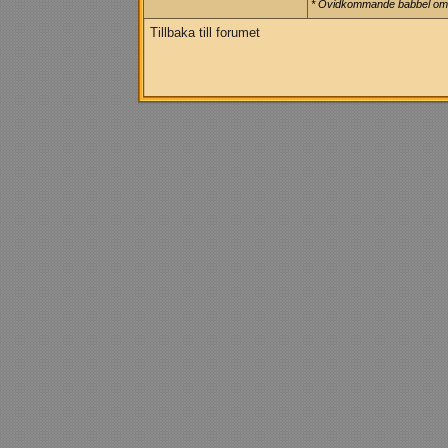
* Ovidkommande babbel om p
Tillbaka till forumet