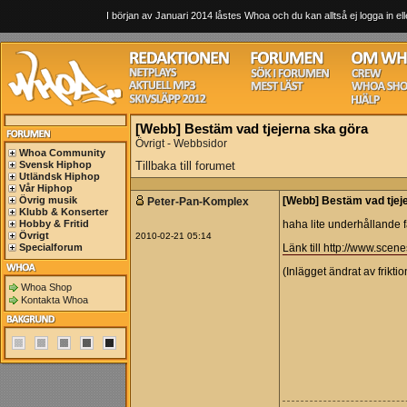
I början av Januari 2014 låstes Whoa och du kan alltså ej logga in ell
[Webb] Bestäm vad tjejerna ska göra
Övrigt - Webbsidor
Whoa Community
Svensk Hiphop
Tillbaka till forumet
Utländsk Hiphop
Vår Hiphop
Övrig musik
Peter-Pan-Komplex
[Webb] Bestäm vad tjej
Klubb & Konserter
Hobby & Fritid
haha lite underhållande fa
Övrigt
2010-02-21 05:14
Specialforum
Länk till http://www.scen
(Inlägget ändrat av frikt
Whoa Shop
Kontakta Whoa