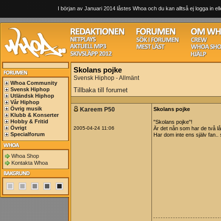
I början av Januari 2014 låstes Whoa och du kan alltså ej logga in ell
Skolans pojke
Svensk Hiphop - Allmänt
Whoa Community
Svensk Hiphop
Tillbaka till forumet
Utländsk Hiphop
Vår Hiphop
Övrig musik
Kareem P50
Skolans pojke
Klubb & Konserter
Hobby & Fritid
"Skolans pojke"!
Övrigt
2005-04-24 11:06
Är det nån som har de två lå
Specialforum
Har dom inte ens själv fan..
Whoa Shop
Kontakta Whoa