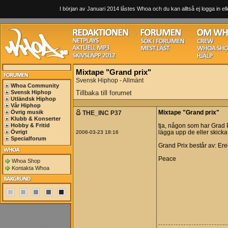
I början av Januari 2014 låstes Whoa och du kan alltså ej logga in ell
Mixtape "Grand prix"
Svensk Hiphop - Allmänt
Whoa Community
Svensk Hiphop
Tillbaka till forumet
Utländsk Hiphop
Vår Hiphop
Övrig musik
THE_INC P37
Mixtape "Grand prix"
Klubb & Konserter
Hobby & Fritid
tja, någon som har Grad P
Övrigt
2006-03-23 18:16
lägga upp de eller skicka
Specialforum
Grand Prix består av: Er
Peace
Whoa Shop
Kontakta Whoa