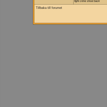
fight crime shoot back
Tillbaka till forumet