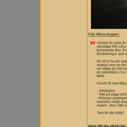
Från Whoa-bloggen:
I början av varje år
skivsläpp från våra 
kommande året. En l
förväntningar som d
Nu vill vi ha din hjäl
singlar) som du vet
om släpp du hört rykt
de sidor/källor (t.ex.
fallet.
Försök få med följa
- Artistnamn
- Titel på släpp (skr
- Release (antingen
kvartalet, tredje kv
vintern. Skriv TBA o
Tack för din hjälp!
Skriv ditt tips direkt här