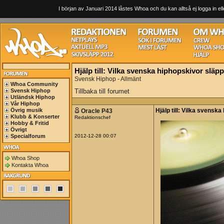
I början av Januari 2014 låstes Whoa och du kan alltså ej logga in ell
Hjälp till: Vilka svenska hiphopskivor släp
Svensk Hiphop - Allmänt
Whoa Community
Svensk Hiphop
Tillbaka till forumet
Utländsk Hiphop
Vår Hiphop
Övrig musik
Oracle P43
Hjälp till: Vilka svensk
Klubb & Konserter
Redaktionschef
Hobby & Fritid
Övrigt
Specialforum
2012-12-28 00:07
Whoa Shop
Kontakta Whoa