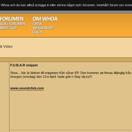
 Whoa och du kan alltså ej logga in eller skriva något nytt i forumen. Innehåll i forum osv komm
 & Video
F.U.B.A.R snippet
Shoo....här är länken till snippeten från våran EP. Den kommer att finnas tillänglig från
imorgon (onsdag) den 13:e April. hade gött n Stay dizzy!!!
www.soundclick.com