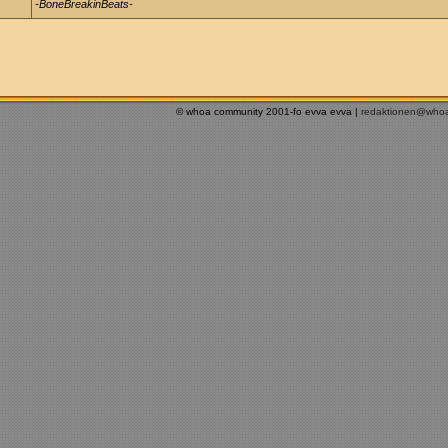
-BoneBreakinBeats-
© whoa community 2001-fo evva evva |
redaktionen@who