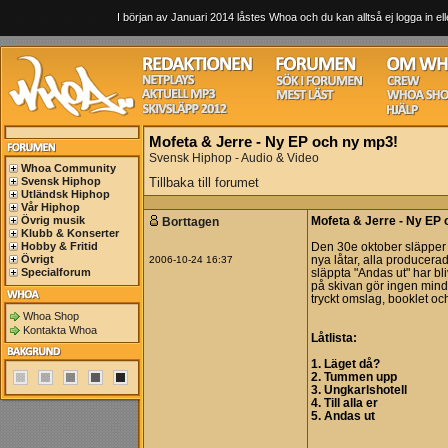
I början av Januari 2014 låstes Whoa och du kan alltså ej logga in ell
Mofeta & Jerre - Ny EP och ny mp3!
Svensk Hiphop - Audio & Video
Whoa Community
Svensk Hiphop
Tillbaka till forumet
Utländsk Hiphop
Vår Hiphop
Övrig musik
Borttagen
Mofeta & Jerre - Ny EP
Klubb & Konserter
Hobby & Fritid
Den 30e oktober släpper
Övrigt
2006-10-24 16:37
nya låtar, alla producera
Specialforum
släppta "Andas ut" har bli
på skivan gör ingen mind
tryckt omslag, booklet o
Whoa Shop
Kontakta Whoa
Låtlista:
1. Läget då?
2. Tummen upp
3. Ungkarlshotell
4. Till alla er
5. Andas ut