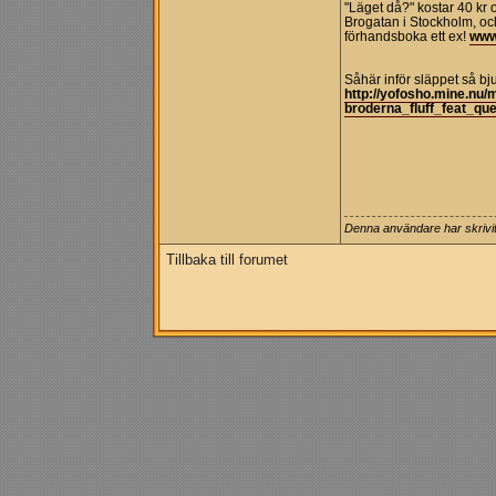
"Läget då?" kostar 40 kr
Brogatan i Stockholm, oc
förhandsboka ett ex!
www
Såhär inför släppet så bj
http://yofosho.mine.nu/
broderna_fluff_feat_qu
Denna användare har skrivit 
Tillbaka till forumet