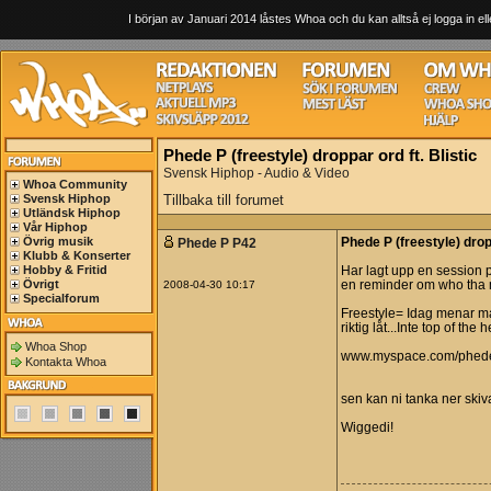
I början av Januari 2014 låstes Whoa och du kan alltså ej logga in ell
Phede P (freestyle) droppar ord ft. Blistic
Svensk Hiphop - Audio & Video
Whoa Community
Svensk Hiphop
Tillbaka till forumet
Utländsk Hiphop
Vår Hiphop
Övrig musik
Phede P P42
Phede P (freestyle) dropp
Klubb & Konserter
Hobby & Fritid
Har lagt upp en session 
Övrigt
2008-04-30 10:17
en reminder om who tha 
Specialforum
Freestyle= Idag menar ma
riktig låt...Inte top of the 
Whoa Shop
www.myspace.com/phed
Kontakta Whoa
sen kan ni tanka ner ski
Wiggedi!