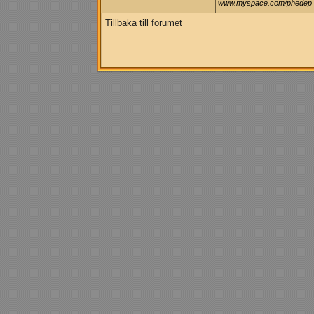
www.myspace.com/phedep
Tillbaka till forumet