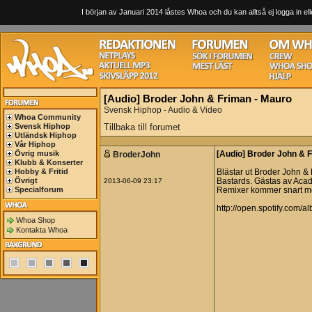
I början av Januari 2014 låstes Whoa och du kan alltså ej logga in ell
[Audio] Broder John & Friman - Mauro
Svensk Hiphop - Audio & Video
Whoa Community
Svensk Hiphop
Tillbaka till forumet
Utländsk Hiphop
Vår Hiphop
Övrig musik
BroderJohn
[Audio] Broder John & 
Klubb & Konserter
Hobby & Fritid
Blästar ut Broder John
Övrigt
2013-06-09 23:17
Bastards. Gästas av Acad
Specialforum
Remixer kommer snart me
http://open.spotify.co
Whoa Shop
Kontakta Whoa