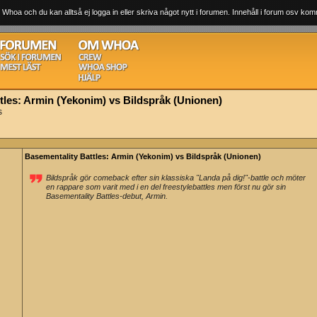
 Whoa och du kan alltså ej logga in eller skriva något nytt i forumen. Innehåll i forum osv komm
tles: Armin (Yekonim) vs Bildspråk (Unionen)
s
Basementality Battles: Armin (Yekonim) vs Bildspråk (Unionen)
Bildspråk gör comeback efter sin klassiska "Landa på dig!"-battle och möter
en rappare som varit med i en del freestylebattles men först nu gör sin
Basementality Battles-debut, Armin.