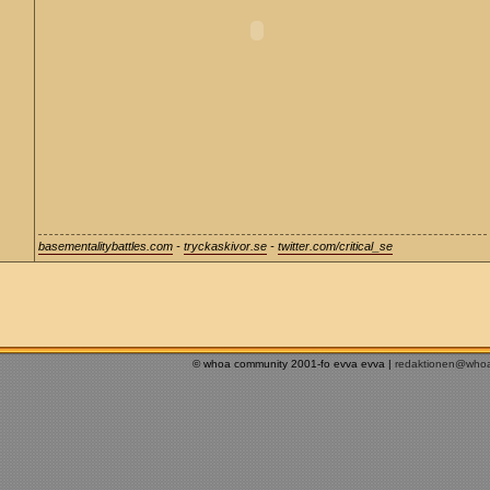
basementalitybattles.com
-
tryckaskivor.se
-
twitter.com/critical_se
© whoa community 2001-fo evva evva |
redaktionen@who