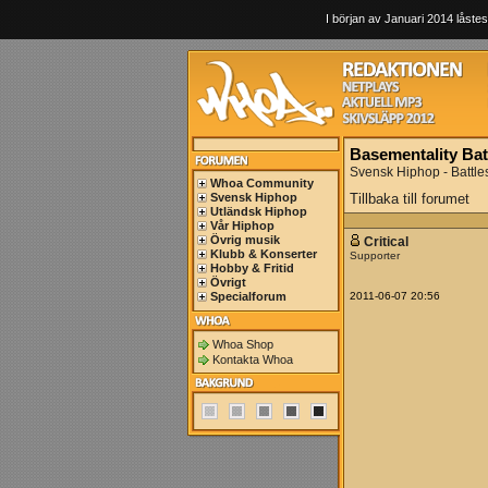
I början av Januari 2014 låstes
Basementality Bat
Svensk Hiphop - Battle
Whoa Community
Svensk Hiphop
Tillbaka till forumet
Utländsk Hiphop
Vår Hiphop
Övrig musik
Critical
Klubb & Konserter
Supporter
Hobby & Fritid
Övrigt
Specialforum
2011-06-07 20:56
Whoa Shop
Kontakta Whoa